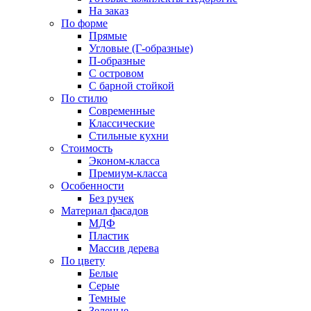
На заказ
По форме
Прямые
Угловые (Г-образные)
П-образные
С островом
С барной стойкой
По стилю
Современные
Классические
Стильные кухни
Стоимость
Эконом-класса
Премиум-класса
Особенности
Без ручек
Материал фасадов
МДФ
Пластик
Массив дерева
По цвету
Белые
Серые
Темные
Зеленые