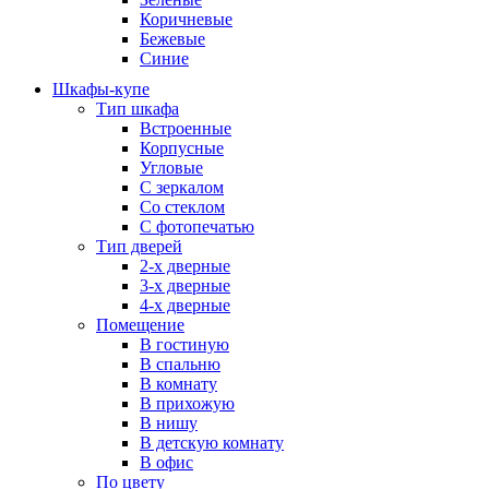
Коричневые
Бежевые
Синие
Шкафы-купе
Тип шкафа
Встроенные
Корпусные
Угловые
С зеркалом
Со стеклом
С фотопечатью
Тип дверей
2-х дверные
3-х дверные
4-х дверные
Помещение
В гостиную
В спальню
В комнату
В прихожую
В нишу
В детскую комнату
В офис
По цвету