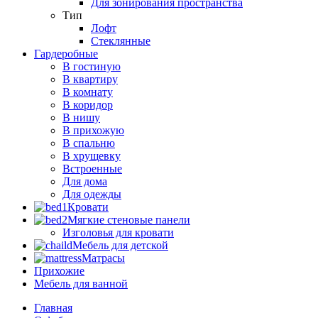
Для зонирования пространства
Тип
Лофт
Стеклянные
Гардеробные
В гостиную
В квартиру
В комнату
В коридор
В нишу
В прихожую
В спальню
В хрущевку
Встроенные
Для дома
Для одежды
Кровати
Мягкие стеновые панели
Изголовья для кровати
Мебель для детской
Матрасы
Прихожие
Мебель для ванной
Главная