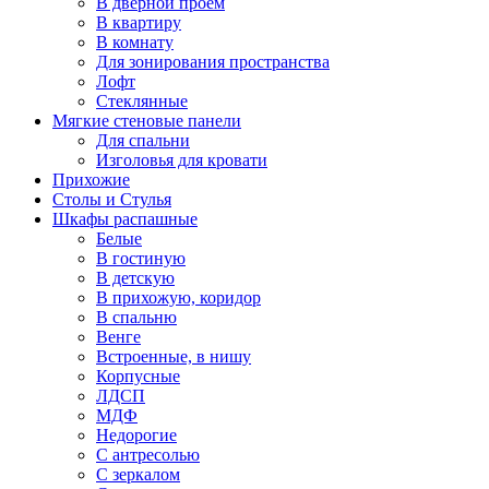
В дверной проем
В квартиру
В комнату
Для зонирования пространства
Лофт
Стеклянные
Мягкие стеновые панели
Для спальни
Изголовья для кровати
Прихожие
Столы и Стулья
Шкафы распашные
Белые
В гостиную
В детскую
В прихожую, коридор
В спальню
Венге
Встроенные, в нишу
Корпусные
ЛДСП
МДФ
Недорогие
С антресолью
С зеркалом