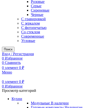
Розовые
Серые
Сиреневые
Черные
С гравировкой
С зеркалом
С фотопечатью
Со стеклом
Современные
Угловые
Поиск
Вход / Регистрация
0
Избранное
0
Сравнить
0
элемент
0
₽
Меню
0
элемент
0
₽
0
Избранное
Просмотр категорий
Кухни
Модульные
В наличии
Готовые комплекты
Недорогие