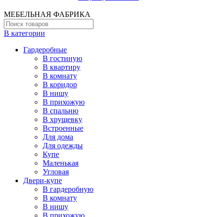
МЕБЕЛЬНАЯ ФАБРИКА
В категории
Гардеробные
В гостиную
В квартиру
В комнату
В коридор
В нишу
В прихожую
В спальню
В хрущевку
Встроенные
Для дома
Для одежды
Купе
Маленькая
Угловая
Двери-купе
В гардеробную
В комнату
В нишу
В прихожую