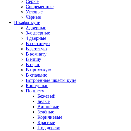
Серые
Современные
Угловые
Чёрные
Шкафы-купе
2 дверные
3-х дверные
4 дверные
В гостиную
В детскую
В комнату
В нишу
В офис
В прихожую
В спальню
Встроенные шкафы-купе
Корпусные
По цвету
Бежевый
Белые
Вишнёвые
Зелёные
Коричневые
Красные
Под дерево