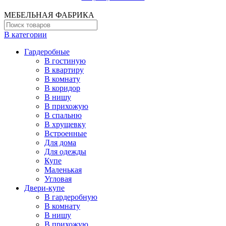
МЕБЕЛЬНАЯ ФАБРИКА
В категории
Гардеробные
В гостиную
В квартиру
В комнату
В коридор
В нишу
В прихожую
В спальню
В хрущевку
Встроенные
Для дома
Для одежды
Купе
Маленькая
Угловая
Двери-купе
В гардеробную
В комнату
В нишу
В прихожую