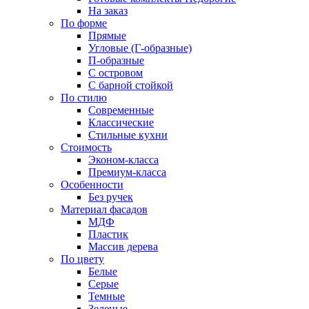
На заказ
По форме
Прямые
Угловые (Г-образные)
П-образные
С островом
С барной стойкой
По стилю
Современные
Классические
Стильные кухни
Стоимость
Эконом-класса
Премиум-класса
Особенности
Без ручек
Материал фасадов
МДФ
Пластик
Массив дерева
По цвету
Белые
Серые
Темные
Зеленые