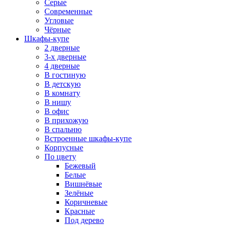
Серые
Современные
Угловые
Чёрные
Шкафы-купе
2 дверные
3-х дверные
4 дверные
В гостиную
В детскую
В комнату
В нишу
В офис
В прихожую
В спальню
Встроенные шкафы-купе
Корпусные
По цвету
Бежевый
Белые
Вишнёвые
Зелёные
Коричневые
Красные
Под дерево