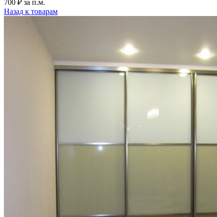
700
₽
за п.м.
Назад к товарам