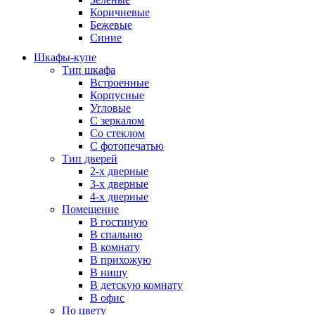
Коричневые
Бежевые
Синие
Шкафы-купе
Тип шкафа
Встроенные
Корпусные
Угловые
С зеркалом
Со стеклом
С фотопечатью
Тип дверей
2-х дверные
3-х дверные
4-х дверные
Помещение
В гостиную
В спальню
В комнату
В прихожую
В нишу
В детскую комнату
В офис
По цвету