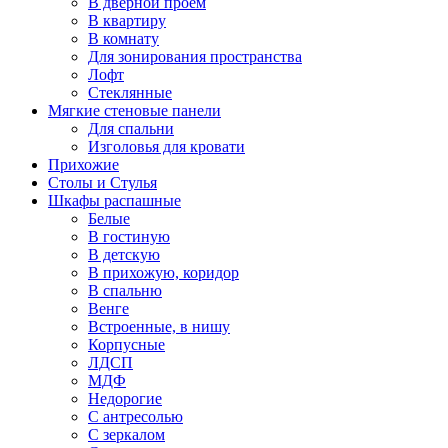
В дверной проем
В квартиру
В комнату
Для зонирования пространства
Лофт
Стеклянные
Мягкие стеновые панели
Для спальни
Изголовья для кровати
Прихожие
Столы и Стулья
Шкафы распашные
Белые
В гостиную
В детскую
В прихожую, коридор
В спальню
Венге
Встроенные, в нишу
Корпусные
ЛДСП
МДФ
Недорогие
С антресолью
С зеркалом