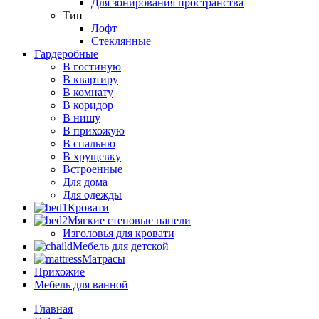
Для зонирования пространства
Тип
Лофт
Стеклянные
Гардеробные
В гостиную
В квартиру
В комнату
В коридор
В нишу
В прихожую
В спальню
В хрущевку
Встроенные
Для дома
Для одежды
Кровати
Мягкие стеновые панели
Изголовья для кровати
Мебель для детской
Матрасы
Прихожие
Мебель для ванной
Главная