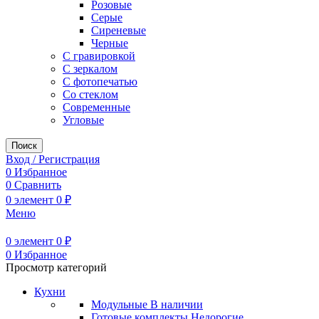
Розовые
Серые
Сиреневые
Черные
С гравировкой
С зеркалом
С фотопечатью
Со стеклом
Современные
Угловые
Поиск
Вход / Регистрация
0
Избранное
0
Сравнить
0
элемент
0
₽
Меню
0
элемент
0
₽
0
Избранное
Просмотр категорий
Кухни
Модульные
В наличии
Готовые комплекты
Недорогие