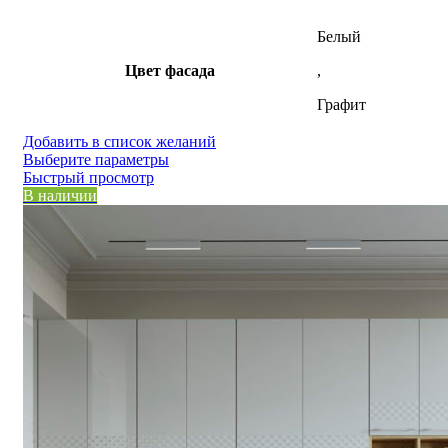
Белый
Цвет фасада
,
Графит
Добавить в список желаний
Этот
Выберите параметры
товар
Быстрый просмотр
имеет
В наличии
несколько
вариаций.
Опции
можно
выбрать
на
странице
товара.