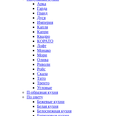
Арка
Гарда
Гранд
Дуся
Империя
Капля
Капри
Квадро
КОРАТО
Лофт
Монако
Мори
Олива
Риволи
Ройс
Скала
Тито
Тренто
Угловые
П-образная кухня
По цвету
Бежевые кухни
Белая кухня
Белоснежная кухня
Бирюзовые кухни