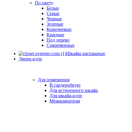
По цвету
Белые
Серые
Черные
Зеленые
Коричневые
Красные
Под дерево
Современные
Шкафы распашные
Двери-купе
Для помещения
В гардеробную
Для встроенного шкафа
Для шкафа-купе
Межкомнатная