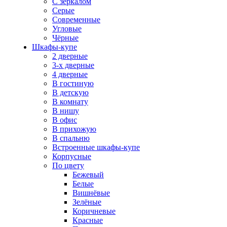
С зеркалом
Серые
Современные
Угловые
Чёрные
Шкафы-купе
2 дверные
3-х дверные
4 дверные
В гостиную
В детскую
В комнату
В нишу
В офис
В прихожую
В спальню
Встроенные шкафы-купе
Корпусные
По цвету
Бежевый
Белые
Вишнёвые
Зелёные
Коричневые
Красные