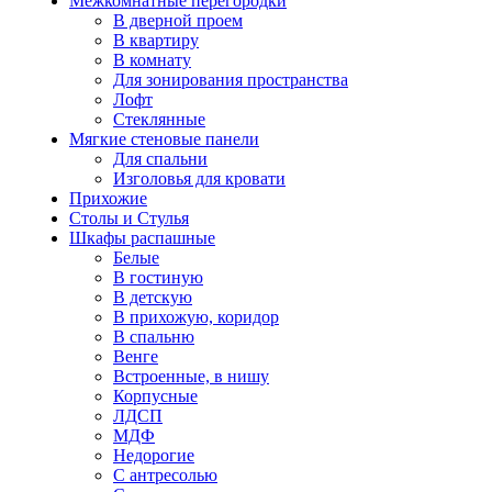
Межкомнатные перегородки
В дверной проем
В квартиру
В комнату
Для зонирования пространства
Лофт
Стеклянные
Мягкие стеновые панели
Для спальни
Изголовья для кровати
Прихожие
Столы и Стулья
Шкафы распашные
Белые
В гостиную
В детскую
В прихожую, коридор
В спальню
Венге
Встроенные, в нишу
Корпусные
ЛДСП
МДФ
Недорогие
С антресолью