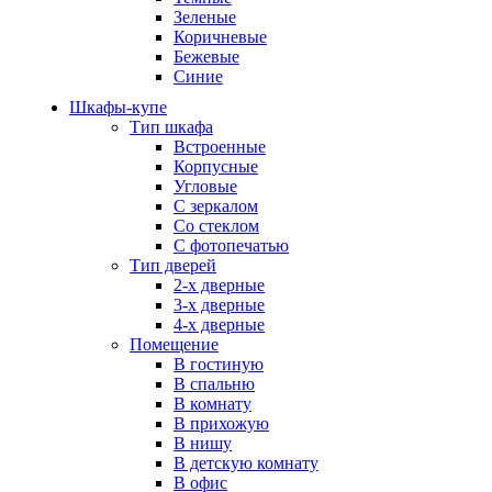
Зеленые
Коричневые
Бежевые
Синие
Шкафы-купе
Тип шкафа
Встроенные
Корпусные
Угловые
С зеркалом
Со стеклом
С фотопечатью
Тип дверей
2-х дверные
3-х дверные
4-х дверные
Помещение
В гостиную
В спальню
В комнату
В прихожую
В нишу
В детскую комнату
В офис