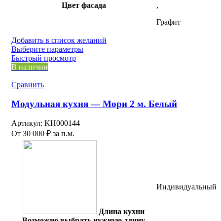
Цвет фасада
,
Графит
Добавить в список желаний
Этот
Выберите параметры
товар
Быстрый просмотр
имеет
В наличии
несколько
вариаций.
Сравнить
Опции
можно
Модульная кухня — Мори 2 м. Белый
выбрать
на
Артикул:
KH000144
странице
От
30 000
₽
за п.м.
товара.
Индивидуальный
Длина кухни
Возможно выбрать нужную длину