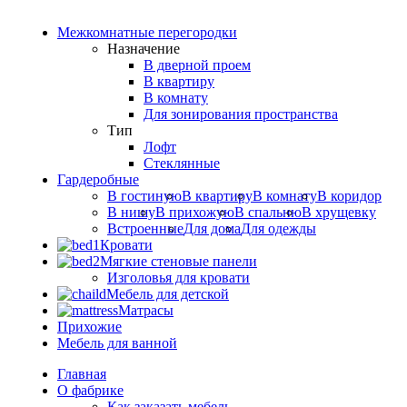
Межкомнатные перегородки
Назначение
В дверной проем
В квартиру
В комнату
Для зонирования пространства
Тип
Лофт
Стеклянные
Гардеробные
В гостиную
В квартиру
В комнату
В коридор
В нишу
В прихожую
В спальню
В хрущевку
Встроенные
Для дома
Для одежды
Кровати
Мягкие стеновые панели
Изголовья для кровати
Мебель для детской
Матрасы
Прихожие
Мебель для ванной
Главная
О фабрике
Как заказать мебель