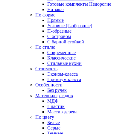
Готовые комплекты
Недорогие
На заказ
По форме
Прямые
Угловые (Г-образные)
П-образные
С островом
С барной стойкой
По стилю
Современные
Классические
Стильные кухни
Стоимость
Эконом-класса
Премиум-класса
Особенности
Без ручек
Материал фасадов
МДФ
Пластик
Массив дерева
По цвету
Белые
Серые
Темные