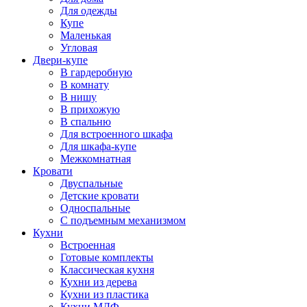
Для одежды
Купе
Маленькая
Угловая
Двери-купе
В гардеробную
В комнату
В нишу
В прихожую
В спальню
Для встроенного шкафа
Для шкафа-купе
Межкомнатная
Кровати
Двуспальные
Детские кровати
Односпальные
С подъемным механизмом
Кухни
Встроенная
Готовые комплекты
Классическая кухня
Кухни из дерева
Кухни из пластика
Кухни МДФ