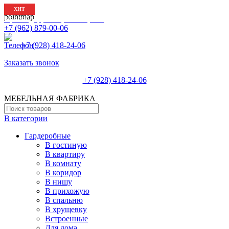
-22%
ХИТ
ХИТ
Краснодар, Улица КИМ, 166
+7 (962) 879-00-06
+7 (928) 418-24-06
Заказать звонок
+7 (928) 418-24-06
МЕБЕЛЬНАЯ ФАБРИКА
В категории
Гардеробные
В гостиную
В квартиру
В комнату
В коридор
В нишу
В прихожую
В спальню
В хрущевку
Встроенные
Для дома