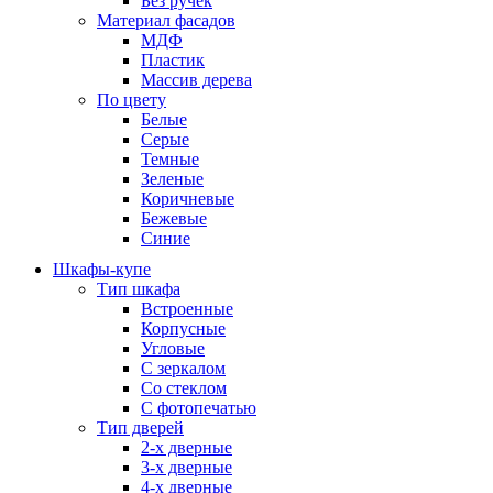
Без ручек
Материал фасадов
МДФ
Пластик
Массив дерева
По цвету
Белые
Серые
Темные
Зеленые
Коричневые
Бежевые
Синие
Шкафы-купе
Тип шкафа
Встроенные
Корпусные
Угловые
С зеркалом
Со стеклом
С фотопечатью
Тип дверей
2-х дверные
3-х дверные
4-х дверные