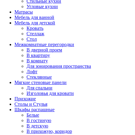
Стильные кухни
Угловые кухни
Матрасы
Мебель для ванной
Мебель для детской
Кровать
Стеллаж
Стол
Межкомнатные перегородки
В дверной проем
В квартиру
В комнату
Для зонирования пространства
Лофт
Стеклянные
Мягкие стеновые панели
Для спальни
Изголовья для кровати
Прихожие
Столы и Стулья
Шкафы распашные
Белые
В гостиную
В детскую
В прихожую, коридор