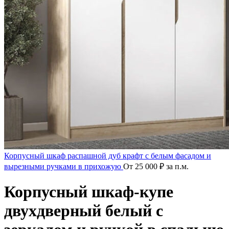
Корпусный шкаф распашной дуб крафт с белым фасадом и
вырезными ручками в прихожую
От
25 000
₽
за п.м.
Корпусный шкаф-купе
двухдверный белый с