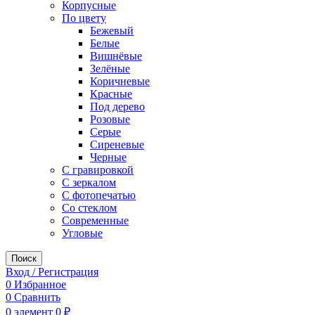
Корпусные
По цвету
Бежевый
Белые
Вишнёвые
Зелёные
Коричневые
Красные
Под дерево
Розовые
Серые
Сиреневые
Черные
С гравировкой
С зеркалом
С фотопечатью
Со стеклом
Современные
Угловые
Поиск
Вход / Регистрация
0
Избранное
0
Сравнить
0
элемент
0
₽