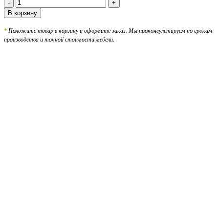
Количество
товара
В корзину
Корпусный
шкаф-
*
Положите товар в корзину и оформите заказ. Мы проконсультируем по срокам
купе
производства и точной стоимости мебели.
двухдверный
белый
с
зеркалом
и
ручкой
в
спальню