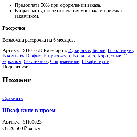
Предоплата 50% при оформлении заказа.
Вторая часть, после окончания монтажа и приемки
заказчиком.
Рассрочка
Возможна рассрочка на 6 месяцев.
Артикул:
SH0165К
Категорий:
2 дверные
,
Белые
,
В гостиную
,
В комнату
,
В офис
,
В прихожую
,
В спальню
,
Корпусные
,
С
зеркалом
,
Со стеклом
,
Современные
,
Шкафы-купе
Поделиться:
Похожие
Сравнить
Шкаф-купе в проем
Артикул:
SH00023
От
26 500
₽
за п.м.