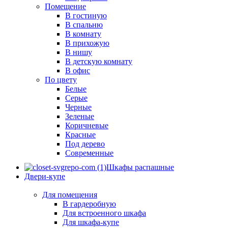
Помещение
В гостиную
В спальню
В комнату
В прихожую
В нишу
В детскую комнату
В офис
По цвету
Белые
Серые
Черные
Зеленые
Коричневые
Красные
Под дерево
Современные
Шкафы распашные
Двери-купе
Для помещения
В гардеробную
Для встроенного шкафа
Для шкафа-купе