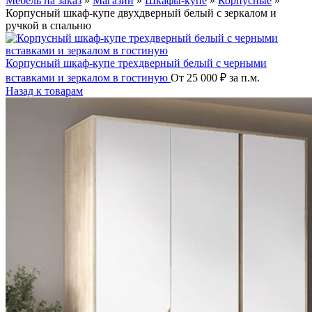
Мебель на заказ
»
Магазин
»
Шкафы-купе
»
Корпусные
»
Корпусный шкаф-купе двухдверный белый с зеркалом и
ручкой в спальню
Корпусный шкаф-купе трехдверный белый с черными
вставками и зеркалом в гостиную
От
25 000
₽
за п.м.
Назад к товарам