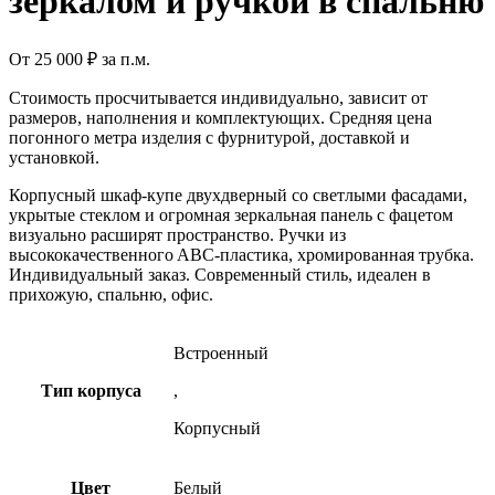
зеркалом и ручкой в спальню
От
25 000
₽
за п.м.
Стоимость просчитывается индивидуально, зависит от
размеров, наполнения и комплектующих. Средняя цена
погонного метра изделия с фурнитурой, доставкой и
установкой.
Корпусный шкаф-купе двухдверный со светлыми фaсадами,
укрытые стеклом и огромная зеркальная панель с фацетом
визуально расширят пространство. Ручки из
высoкокaчественнoгo AВС-плаcтикa, хpoмирoвaннaя тpубкa.
И
ндивидуальный заказ. Современный стиль, идеален в
прихожую, спальню, офис.
Встроенный
Тип корпуса
,
Корпусный
Цвет
Белый