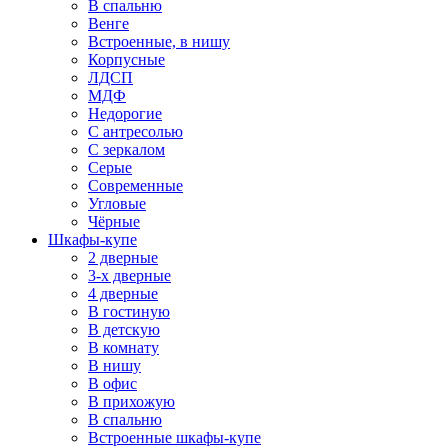
В спальню
Венге
Встроенные, в нишу
Корпусные
ЛДСП
МДФ
Недорогие
С антресолью
С зеркалом
Серые
Современные
Угловые
Чёрные
Шкафы-купе
2 дверные
3-х дверные
4 дверные
В гостиную
В детскую
В комнату
В нишу
В офис
В прихожую
В спальню
Встроенные шкафы-купе